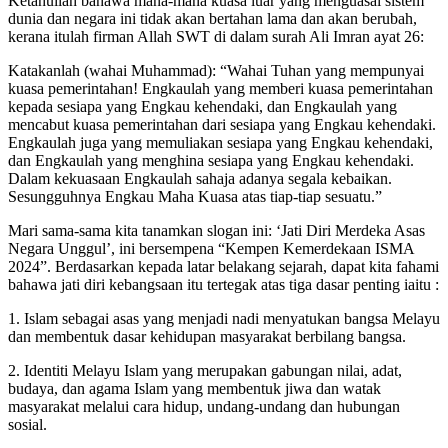
Ketahuilah bahawa mana-mana kuasa luar yang menguasai sistem
dunia dan negara ini tidak akan bertahan lama dan akan berubah,
kerana itulah firman Allah SWT di dalam surah Ali Imran ayat 26:
Katakanlah (wahai Muhammad): “Wahai Tuhan yang mempunyai
kuasa pemerintahan! Engkaulah yang memberi kuasa pemerintahan
kepada sesiapa yang Engkau kehendaki, dan Engkaulah yang
mencabut kuasa pemerintahan dari sesiapa yang Engkau kehendaki.
Engkaulah juga yang memuliakan sesiapa yang Engkau kehendaki,
dan Engkaulah yang menghina sesiapa yang Engkau kehendaki.
Dalam kekuasaan Engkaulah sahaja adanya segala kebaikan.
Sesungguhnya Engkau Maha Kuasa atas tiap-tiap sesuatu.”
Mari sama-sama kita tanamkan slogan ini: ‘Jati Diri Merdeka Asas
Negara Unggul’, ini bersempena “Kempen Kemerdekaan ISMA
2024”. Berdasarkan kepada latar belakang sejarah, dapat kita fahami
bahawa jati diri kebangsaan itu tertegak atas tiga dasar penting iaitu :
1. Islam sebagai asas yang menjadi nadi menyatukan bangsa Melayu
dan membentuk dasar kehidupan masyarakat berbilang bangsa.
2. Identiti Melayu Islam yang merupakan gabungan nilai, adat,
budaya, dan agama Islam yang membentuk jiwa dan watak
masyarakat melalui cara hidup, undang-undang dan hubungan
sosial.