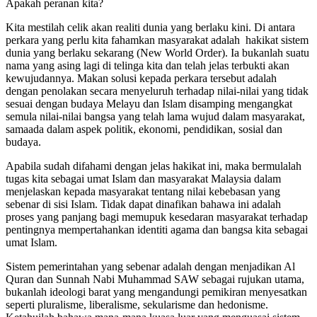
Apakah peranan kita?
Kita mestilah celik akan realiti dunia yang berlaku kini. Di antara
perkara yang perlu kita fahamkan masyarakat adalah
hakikat sistem
dunia yang berlaku sekarang (New World Order). Ia bukanlah suatu
nama yang asing lagi di telinga kita dan telah jelas terbukti akan
kewujudannya. Makan solusi kepada perkara tersebut adalah
dengan penolakan secara menyeluruh terhadap nilai-nilai yang tidak
sesuai dengan budaya Melayu dan Islam disamping mengangkat
semula nilai-nilai bangsa yang telah lama wujud dalam masyarakat,
samaada dalam aspek politik, ekonomi, pendidikan, sosial dan
budaya.
Apabila sudah difahami dengan jelas hakikat ini, maka bermulalah
tugas kita sebagai umat Islam dan masyarakat Malaysia dalam
menjelaskan kepada masyarakat tentang nilai kebebasan yang
sebenar di sisi Islam. Tidak dapat dinafikan bahawa ini adalah
proses yang panjang bagi memupuk kesedaran masyarakat terhadap
pentingnya mempertahankan identiti agama dan bangsa kita sebagai
umat Islam.
Sistem pemerintahan yang sebenar adalah dengan menjadikan Al
Quran dan Sunnah Nabi Muhammad SAW sebagai rujukan utama,
bukanlah ideologi barat yang mengandungi pemikiran menyesatkan
seperti pluralisme, liberalisme, sekularisme dan hedonisme.