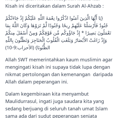
Kisah ini diceritakan dalam Surah Al-Ahzab :
{يَا أَيُّهَا الَّذِينَ آمَنُوا اذْكُرُوا نِعْمَةَ اللَّهِ عَلَيْكُمْ إِذْ جَاءَتْكُمْ
جُنُودٌ فَأَرْسَلْنَا عَلَيْهِمْ رِيحًا وَجُنُودًا لَّمْ تَرَوْهَا وَكَانَ اللَّهُ بِمَا
تَعْمَلُونَ بَصِيرًا * إِذْ جَاؤُوكُم مِّن فَوْقِكُمْ وَمِنْ أَسْفَلَ مِنكُمْ
وَإِذْ زَاغَتْ الأَبْصَارُ وَبَلَغَتِ الْقُلُوبُ الْحَنَاجِرَ وَتَظُنُّونَ بِاللَّهِ
الظُّنُونَا} (الأحزاب:9-10)
Allah SWT memerintahkan kaum muslimin agar
mengingati kisah ini supaya tidak lupa dengan
nikmat pertolongan dan kemenangan
daripada
Allah dalam peperangan ini.
Dalam kegembiraan kita menyambut
Maulidurrasul, ingati juga saudara kita yang
sedang berjuang di seluruh tanah umat Islam
sama ada dari sudut peperangan senjata