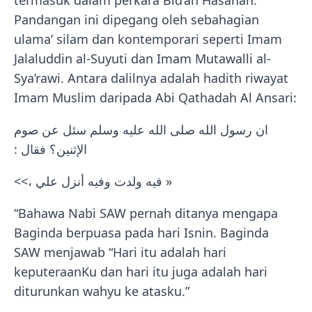
Pandangan ini dipegang oleh sebahagian
ulama’ silam dan kontemporari seperti Imam
Jalaluddin al-Suyuti dan Imam Mutawalli al-
Sya’rawi. Antara dalilnya adalah hadith riwayat
Imam Muslim daripada Abi Qathadah Al Ansari:
ان رسول الله صلى الله عليه وسلم سئل عن صوم
الإثنين؟ فقال :
« فيه ولدت وفيه أنزل علي ،>>
“Bahawa Nabi SAW pernah ditanya mengapa
Baginda berpuasa pada hari Isnin. Baginda
SAW menjawab “Hari itu adalah hari
keputeraanKu dan hari itu juga adalah hari
diturunkan wahyu ke atasku.”