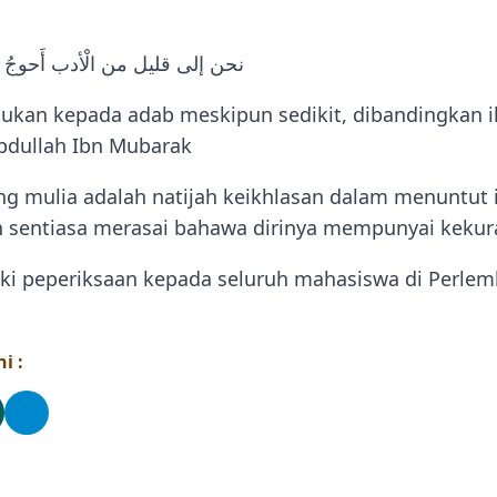
نحن إلى قليل من الْأدب أَحوجُ من
lukan kepada adab meskipun sedikit, dibandingkan i
Abdullah Ibn Mubarak
g mulia adalah natijah keikhlasan dalam menuntut 
n sentiasa merasai bahawa dirinya mempunyai keku
i peperiksaan kepada seluruh mahasiswa di Perlem
i :