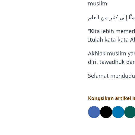
muslim.
َّا إلى كثير من العلم
“Kita lebih memer
Itulah kata-kata 
Akhlak muslim yan
diri, tawadhuk da
Selamat menduduk
Kongsikan artikel in