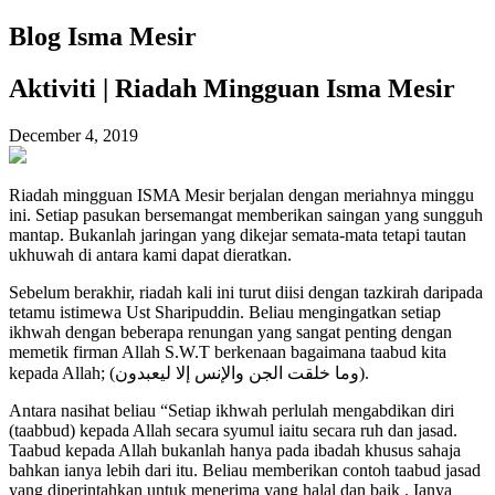
Blog Isma Mesir
Aktiviti | Riadah Mingguan Isma Mesir
December 4, 2019
Riadah mingguan ISMA Mesir berjalan dengan meriahnya minggu
ini. Setiap pasukan bersemangat memberikan saingan yang sungguh
mantap. Bukanlah jaringan yang dikejar semata-mata tetapi tautan
ukhuwah di antara kami dapat dieratkan.
Sebelum berakhir, riadah kali ini turut diisi dengan tazkirah daripada
tetamu istimewa Ust Sharipuddin. Beliau mengingatkan setiap
ikhwah dengan beberapa renungan yang sangat penting dengan
memetik firman Allah S.W.T berkenaan bagaimana taabud kita
kepada Allah; (وما خلقت الجن والإنس إلا ليعبدون).
Antara nasihat beliau “Setiap ikhwah perlulah mengabdikan diri
(taabbud) kepada Allah secara syumul iaitu secara ruh dan jasad.
Taabud kepada Allah bukanlah hanya pada ibadah khusus sahaja
bahkan ianya lebih dari itu. Beliau memberikan contoh taabud jasad
yang diperintahkan untuk menerima yang halal dan baik . Ianya