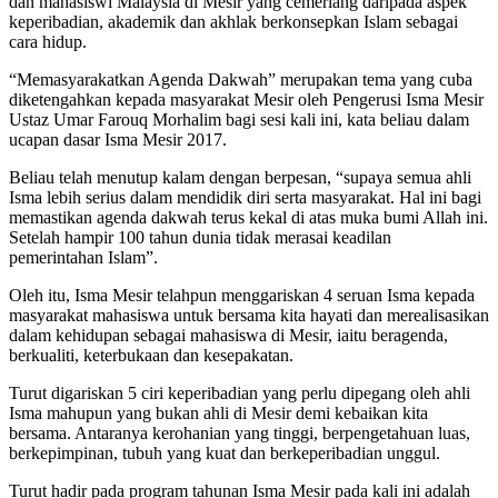
dan mahasiswi Malaysia di Mesir yang cemerlang daripada aspek
keperibadian, akademik dan akhlak berkonsepkan Islam sebagai
cara hidup.
“Memasyarakatkan Agenda Dakwah” merupakan tema yang cuba
diketengahkan kepada masyarakat Mesir oleh Pengerusi Isma Mesir
Ustaz Umar Farouq Morhalim bagi sesi kali ini, kata beliau dalam
ucapan dasar Isma Mesir 2017.
Beliau telah menutup kalam dengan berpesan, “supaya semua ahli
Isma lebih serius dalam mendidik diri serta masyarakat. Hal ini bagi
memastikan agenda dakwah terus kekal di atas muka bumi Allah ini.
Setelah hampir 100 tahun dunia tidak merasai keadilan
pemerintahan Islam”.
Oleh itu, Isma Mesir telahpun menggariskan 4 seruan Isma kepada
masyarakat mahasiswa untuk bersama kita hayati dan merealisasikan
dalam kehidupan sebagai mahasiswa di Mesir, iaitu beragenda,
berkualiti, keterbukaan dan kesepakatan.
Turut digariskan 5 ciri keperibadian yang perlu dipegang oleh ahli
Isma mahupun yang bukan ahli di Mesir demi kebaikan kita
bersama. Antaranya kerohanian yang tinggi, berpengetahuan luas,
berkepimpinan, tubuh yang kuat dan berkeperibadian unggul.
Turut hadir pada program tahunan Isma Mesir pada kali ini adalah