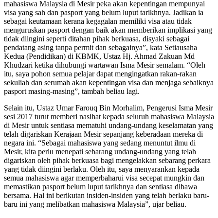
mahasiswa Malaysia di Mesir peka akan kepentingan mempunyai
visa yang sah dan pasport yang belum luput tarikhnya. Jadikan ia
sebagai keutamaan kerana kegagalan memiliki visa atau tidak
menguruskan pasport dengan baik akan memberikan implikasi yang
tidak diingini seperti ditahan pihak berkuasa, disyaki sebagai
pendatang asing tanpa permit dan sebagainya”, kata Setiausaha
Kedua (Pendidikan) di KBMK, Ustaz Hj. Ahmad Zakuan Md
Khudzari ketika dihubungi wartawan Isma Mesir semalam. “Oleh
itu, saya pohon semua pelajar dapat mengingatkan rakan-rakan
sekuliah dan serumah akan kepentingan visa dan menjaga sebaiknya
pasport masing-masing”, tambah beliau lagi.
Selain itu, Ustaz Umar Farouq Bin Morhalim, Pengerusi Isma Mesir
sesi 2017 turut memberi nasihat kepada seluruh mahasiswa Malaysia
di Mesir untuk sentiasa mematuhi undang-undang keselamatan yang
telah digariskan Kerajaan Mesir sepanjang keberadaan mereka di
negara ini. “Sebagai mahasiswa yang sedang menuntut ilmu di
Mesir, kita perlu menepati sebarang undang-undang yang telah
digariskan oleh pihak berkuasa bagi mengelakkan sebarang perkara
yang tidak diingini berlaku. Oleh itu, saya menyarankan kepada
semua mahasiswa agar memperbaharui visa secepat mungkin dan
memastikan pasport belum luput tarikhnya dan sentiasa dibawa
bersama. Hal ini berikutan insiden-insiden yang telah berlaku baru-
baru ini yang melibatkan mahasiswa Malaysia”, ujar beliau.