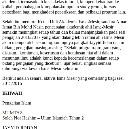
akademik termasuklah kelas-kelas tutorial, kempen kehadiran ke
kuliah, pembahagian kumpulan-kumpulan study group, kursus
persediaan bagi menghadapi peperiksaan dan pelbagai program lain.
Selain itu, menurut Ketua Unit Akademik Isma-Mesir, saudara Amar
Ismat Bin Mohd Nasir, pencapaian akademik ahli Isma-Mesir
semakin meningkat setiap tahun dan beliau menjangkakan pada sesi
pengajian 2016/2017 yang akan datang lebih ramai ahli Isma-Mesir
akan memperoleh sekurang-kurangnya pangkat Jayyid Jidan dalam
bidang pengajian masing-masing. “Selain program-program yang
disusun.. komitmen, keseriusan dan ketulusan niat ahli dalam
menuntut ilmu adalah kunci kepada kecemerlangan dalam setiap
bidang pengajian yang diceburi”, ujar beliau ringkas semasa
dihubungi wartawan Isma-Mesir kelmarin.
Berikut adalah senarai aktivis Isma Mesir yang cemerlang bagi sesi
2015/2016
IKHWAH
Pengajian Islam
MUMTAZ
Soleh Nor Hashim – Ulum Islamiah Tahun 2
JAYYID JIDDAN