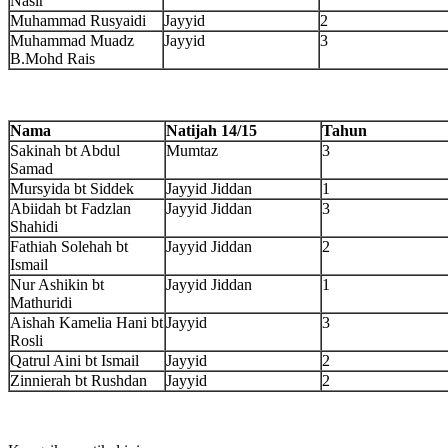
Nasir
Muhammad Rusyaidi
Jayyid
2
Muhammad Muadz
Jayyid
3
B.Mohd Rais
Nama
Natijah 14/15
Tahun
Sakinah bt Abdul
Mumtaz
3
Samad
Mursyida bt Siddek
Jayyid Jiddan
1
Abiidah bt Fadzlan
Jayyid Jiddan
3
Shahidi
Fathiah Solehah bt
Jayyid Jiddan
2
Ismail
Nur Ashikin bt
Jayyid Jiddan
1
Mathuridi
Aishah Kamelia Hani bt
Jayyid
3
Rosli
Qatrul Aini bt Ismail
Jayyid
2
Zinnierah bt Rushdan
Jayyid
2