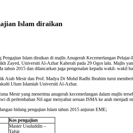
ajian Islam diraikan
engajian Islam diraikan di majlis Anugerah Kecemerlangan Pelajar-P
ayed, Universiti Al-Azhar Kaherah pada 29 Ogos lalu. Majlis yang j
a tahun 2015 dan dilancarkan juga pengenalan kepada wakil- wakil bagi
ik Arab Mesir dan Prof. Ma
dya Dr Mohd Radhi Ibrahim turut memberi 
ulti Ulum Islamiah Universiti Al-Azhar.
Isma Mesir yang menerima anugerah kecemerlangan dalam majlis terseb
i di perlembahan Nil agar menyahut seruan ISMA ke arah menjadi ma
rlangan bidang pengajian Islam tahun 2015 anjuran EME;
Kos pengajian
Master Usuluddin –
Tafsir