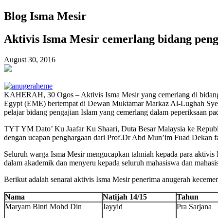
Blog Isma Mesir
Aktivis Isma Mesir cemerlang bidang peng
August 30, 2016
KAHERAH, 30 Ogos – Aktivis Isma Mesir yang cemerlang di bidang P
Egypt (EME) bertempat di Dewan Muktamar Markaz Al-Lughah Syeikh Z
pelajar bidang pengajian Islam yang cemerlang dalam peperiksaan pad
TYT YM Dato’ Ku Jaafar Ku Shaari, Duta Besar Malaysia ke Republ
dengan ucapan penghargaan dari Prof.Dr Abd Mun’im Fuad Dekan fak
Seluruh warga Isma Mesir mengucapkan tahniah kepada para aktivis 
dalam akademik dan menyeru kepada seluruh mahasiswa dan mahasisw
Berikut adalah senarai aktivis Isma Mesir penerima anugerah keceme
Nama
Natijah 14/15
Tahun
Maryam Binti Mohd Din
Jayyid
Pra Sarjana