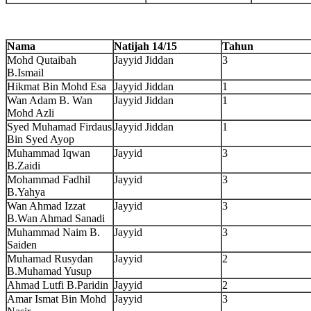
Nama
Natijah 14/15
Tahun
Mohd Qutaibah
Jayyid Jiddan
3
B.Ismail
Hikmat Bin Mohd Esa
Jayyid Jiddan
1
Wan Adam B. Wan
Jayyid Jiddan
1
Mohd Azli
Syed Muhamad Firdaus
Jayyid Jiddan
1
Bin Syed Ayop
Muhammad Iqwan
Jayyid
3
B.Zaidi
Mohammad Fadhil
Jayyid
3
B.Yahya
Wan Ahmad Izzat
Jayyid
3
B.Wan Ahmad Sanadi
Muhammad Naim B.
Jayyid
3
Saiden
Muhamad Rusydan
Jayyid
2
B.Muhamad Yusup
Ahmad Lutfi B.Paridin
Jayyid
2
Amar Ismat Bin Mohd
Jayyid
3