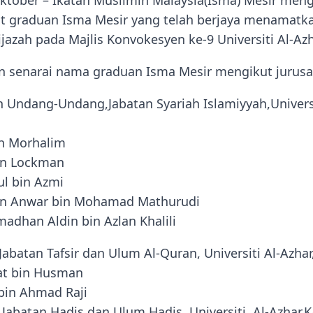
ktober – Ikatan Muslimin Malaysia(Isma) Mesir men
at graduan Isma Mesir yang telah berjaya menamatk
azah pada Majlis Konvokesyen ke-9 Universiti Al-Azh
n senarai nama graduan Isma Mesir mengikut jurus
an Undang-Undang,Jabatan Syariah Islamiyyah,Universi
in Morhalim
in Lockman
l bin Azmi
n Anwar bin Mohamad Mathurudi
dhan Aldin bin Azlan Khalili
Jabatan Tafsir dan Ulum Al-Quran, Universiti Al-Azha
at bin Husman
bin Ahmad Raji
 Jabatan Hadis dan Ulum Hadis, Universiti Al-Azhar,