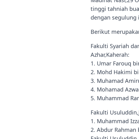
Madinat Nasr,29 O
tinggi tahniah bu
dengan segulung ij
Berikut merupaka
Fakulti Syariah d
Azhar,Kaherah:
1. Umar Farouq b
2. Mohd Hakimi b
3. Muhamad Amiru
4. Mohamad Azwa
5. Muhammad Rama
Fakulti Usuluddin,
1. Muhammad Izz
2. Abdur Rahman 
Fakulti Usuluddin,