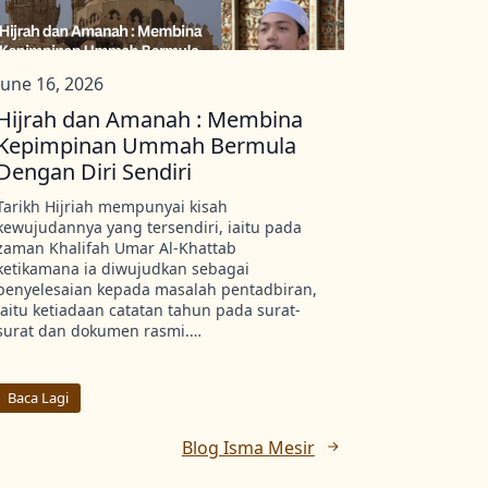
June 16, 2026
Hijrah dan Amanah : Membina
Kepimpinan Ummah Bermula
Dengan Diri Sendiri
Tarikh Hijriah mempunyai kisah
kewujudannya yang tersendiri, iaitu pada
zaman Khalifah Umar Al-Khattab
ketikamana ia diwujudkan sebagai
penyelesaian kepada masalah pentadbiran,
iaitu ketiadaan catatan tahun pada surat-
surat dan dokumen rasmi.…
Baca Lagi
Blog Isma Mesir