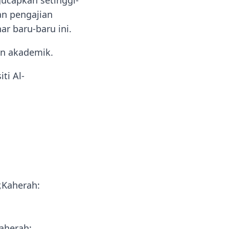
gucapkan setinggi-
an pengajian
ar baru-baru ini.
an akademik.
ti Al-
r,Kaherah:
Kaherah: