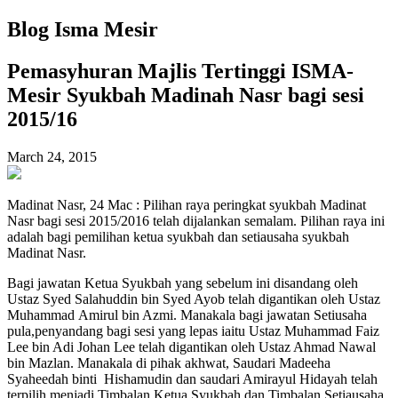
Blog Isma Mesir
Pemasyhuran Majlis Tertinggi ISMA-
Mesir Syukbah Madinah Nasr bagi sesi
2015/16
March 24, 2015
Madinat Nasr, 24 Mac : Pilihan raya peringkat syukbah Madinat
Nasr bagi sesi 2015/2016 telah dijalankan semalam. Pilihan raya ini
adalah bagi pemilihan ketua syukbah dan setiausaha syukbah
Madinat Nasr.
Bagi jawatan Ketua Syukbah yang sebelum ini disandang oleh
Ustaz Syed Salahuddin bin Syed Ayob telah digantikan oleh Ustaz
Muhammad Amirul bin Azmi. Manakala bagi jawatan Setiusaha
pula,penyandang bagi sesi yang lepas iaitu Ustaz Muhammad Faiz
Lee bin Adi Johan Lee telah digantikan oleh Ustaz Ahmad Nawal
bin Mazlan. Manakala di pihak akhwat, Saudari Madeeha
Syaheedah binti Hishamudin dan saudari Amirayul Hidayah telah
terpilih menjadi Timbalan Ketua Syukbah dan Timbalan Setiausaha