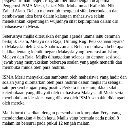
pegawai rumah negeri. Program bermula dengan ucaptama
Pengerusi ISMA Mesir, Ustaz Nik Muhammad Rafie bin Nik
Zainal Alam. Beliau menyentuh mengenai sifat keterbukaan dan
pembawaan idea baru dalam kalangan mahasiswa selain
menekankan kepentingan wujudnya sifat kepimpinan dalam diri
mahasiswa di Mesir.
Seterusnya majlis diteruskan dengan agenda utama iaitu ceramah
bertajuk Islam, Melayu dan Raja, Untung Rugi Pelaksanaan Syara’
di Malaysia oleh Ustaz Shahruzzaman. Beliau membawa beberapa
hakikat tentang identiti negara Malaysia yang berteraskan Islam,
Melayu dan Raja. Majlis dihangatkan selepas itu dengan sesi soal
jawab yang menyaksikan beberapa soalan yang agak menarik dan
membuka minda oleh para hadirin.
ISMA Mesir menyaksikan sambutan oleh mahasiswa yang hadir dan
soalan yang dilontarkan oleh para hadirin dalam majlis itu sebagai
satu perkembangan yang positif. Perkara itu menunjukkan sifat
keterbukaan yang dihayati oleh mahasiswa Malaysia di Mesir serta
membuktikan idea-idea yang dibawa oleh ISMA semakin didengari
oleh mereka.
Majlis turut diserikan dengan persembahan kumpulan Fetya yang
mendendangkan 4 buah lagu. Majlis yang bermula pada pukul 8
malam itu bersurai pada pukul 12 tengah malam.