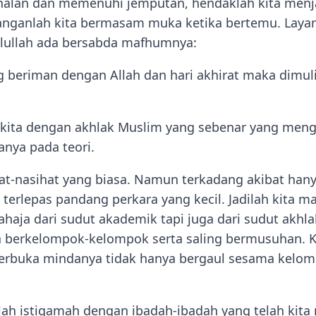
nalan dan memenuhi jemputan, hendaklah kita men
anganlah kita bermasam muka ketika bertemu. Layan
ulullah ada bersabda mafhumnya:
ng beriman dengan Allah dan hari akhirat maka dimul
i kita dengan akhlak Muslim yang sebenar yang men
anya pada teori.
hat-nasihat yang biasa. Namun terkadang akibat h
a terlepas pandang perkara yang kecil. Jadilah kita 
sahaja dari sudut akademik tapi juga dari sudut akhl
a berkelompok-kelompok serta saling bermusuhan. K
erbuka mindanya tidak hanya bergaul sesama kelo
slah istiqamah dengan ibadah-ibadah yang telah kita 