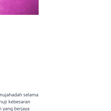
 mujahadah selama
muji kebesaran
m yang berjaya