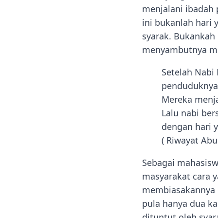
menjalani ibadah
ini bukanlah hari
syarak. Bukankah 
menyambutnya men
Setelah Nabi
penduduknya m
Mereka menjaw
Lalu nabi ber
dengan hari ya
( Riwayat Abu
Sebagai mahasiswa
masyarakat cara y
membiasakannya di
pula hanya dua ka
dituntut oleh sya