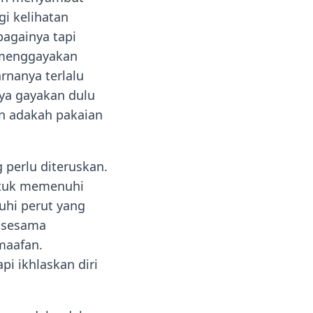
gi kelihatan
bagainya tapi
a menggayakan
arnanya terlalu
nya gayakan dulu
n adakah pakaian
 perlu diteruskan.
untuk memenuhi
uhi perut yang
n sesama
maafan.
i ikhlaskan diri