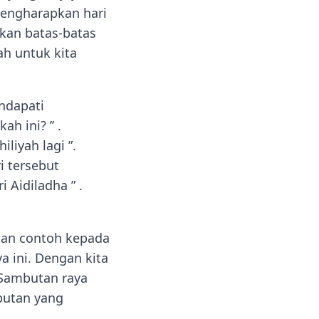
mengharapkan hari
kan batas-batas
ah untuk kita
ndapati
h ini? ’’ .
liyah lagi ”.
i tersebut
i Aidiladha ” .
kkan contoh kepada
a ini. Dengan kita
 Sambutan raya
butan yang