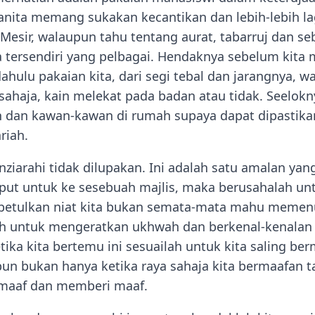
wanita memang sukakan kecantikan dan lebih-lebih la
 Mesir, walaupun tahu tentang aurat, tabarruj dan se
 tersendiri yang pelbagai. Hendaknya sebelum kit
 dahulu pakaian kita, dari segi tebal dan jarangnya, w
 sahaja, kain melekat pada badan atau tidak. Seelok
n dan kawan-kawan di rumah supaya dapat dipastika
riah.
ziarahi tidak dilupakan. Ini adalah satu amalan yang
mput untuk ke sesebuah majlis, maka berusahalah 
 betulkan niat kita bukan semata-mata mahu memen
lah untuk mengeratkan ukhwah dan berkenal-kenala
ika kita bertemu ini sesuailah untuk kita saling ber
un bukan hanya ketika raya sahaja kita bermaafan tap
aaf dan memberi maaf.