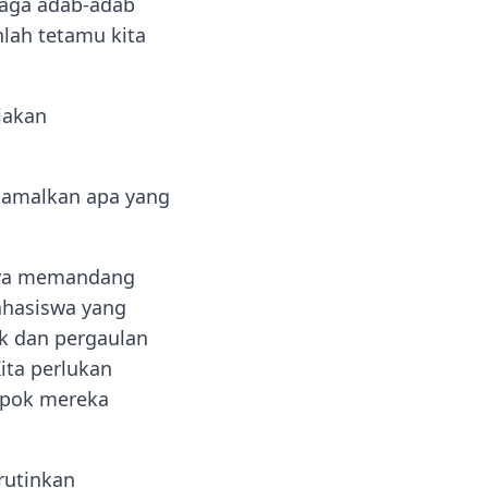
jaga adab-adab
lah tetamu kita
iakan
gamalkan apa yang
anya memandang
mahasiswa yang
ak dan pergaulan
ita perlukan
mpok mereka
rutinkan