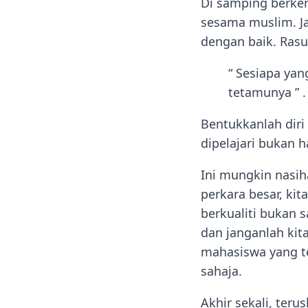
Di samping berke
sesama muslim. J
dengan baik. Ras
“ Sesiapa ya
tetamunya ” .
Bentukkanlah dir
dipelajari bukan h
Ini mungkin nasi
perkara besar, kit
berkualiti bukan 
dan janganlah kit
mahasiswa yang t
sahaja.
Akhir sekali, teru