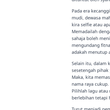
Pada era kecangg
mudi, dewasa mah
kira selfie atau a
Memadailah denga
sahaja boleh men
mengundang fitnah
adakah menutup au
Selain itu, dalam 
sesetengah pihak
Maka, kita memasa
nama raya cukup. 
Pilihlah lagu ata
berlebihan tetapi
Turut menjadi pe