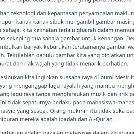
ihan teknologi dan kepantasan penyampaian maklum
upun kanak-kanak sibuk mengambil gambar masing
pa sahaja, kita kelihatan terlalu ghairah dalam memu
n sekeping dua sahaja gambar untuk kenangan. D
imbulkan banyak keburukan terutamanya gambar wa
. Telitilahlah dahulu gambar kita yang diniatkan un
rat dan riak wajah yang tidak menarik perhatian.
kesibukan kita inginkan suasana raya di bumi Mesir in
 yang menganggap lagu rayalah yang mampu mengh
ng lagu raya tanpa menghiraukan muzik dan lirik pa
Ini tidak sepatutnya berlaku pada mahasiswa-mahasi
u nasyid yang sesuai. Orang mukmin itu tidak suka p
 hiburan mereka adalah ibadah dan Al-Qur’an.
merhatian adalah pakaian mahasiswi dalam keteruj