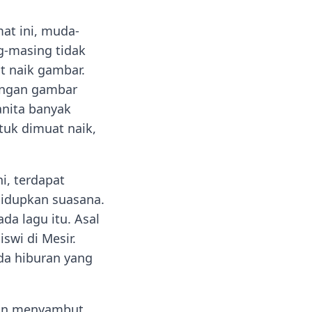
at ini, muda-
-masing tidak
at naik gambar.
engan gambar
nita banyak
tuk dimuat naik,
i, terdapat
idupkan suasana.
da lagu itu. Asal
swi di Mesir.
ada hiburan yang
aan menyambut