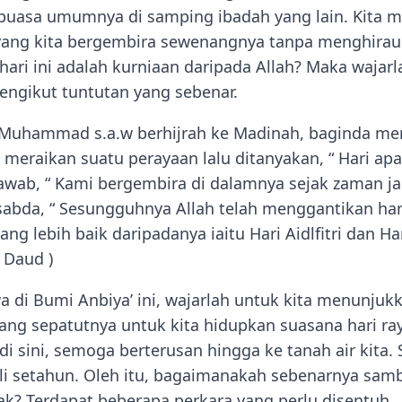
 puasa umumnya di samping ibadah yang lain. Kita 
 yang kita bergembira sewenangnya tanpa menghirau
hari ini adalah kurniaan daripada Allah? Maka wajarl
gikut tuntutan yang sebenar.
 Muhammad s.a.w berhijrah ke Madinah, baginda me
eraikan suatu perayaan lalu ditanyakan, “ Hari apaka
ab, “ Kami bergembira di dalamnya sejak zaman jahi
sabda, “ Sesungguhnya Allah telah menggantikan har
ng lebih baik daripadanya iaitu Hari Aidlfitri dan Har
 Daud )
 di Bumi Anbiya’ ini, wajarlah untuk kita menunju
ang sepatutnya untuk kita hidupkan suasana hari ray
 sini, semoga berterusan hingga ke tanah air kita.
li setahun. Oleh itu, bagaimanakah sebenarnya sam
rak? Terdapat beberapa perkara yang perlu disentuh.