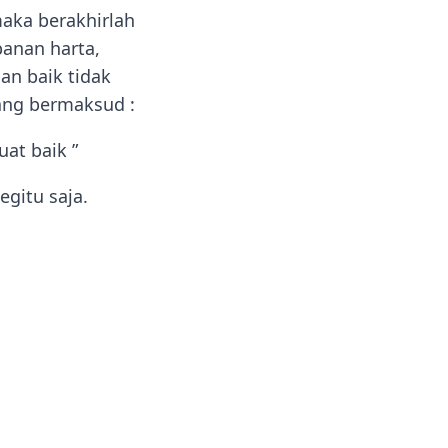
aka berakhirlah
banan harta,
an baik tidak
ang bermaksud :
at baik ”
gitu saja.