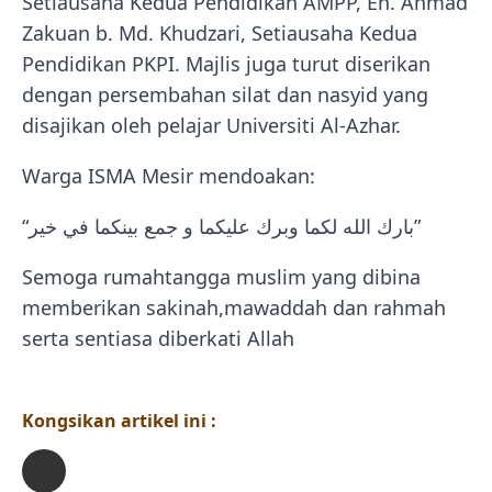
Setiausaha Kedua Pendidikan AMPP, En. Ahmad
Zakuan b. Md. Khudzari, Setiausaha Kedua
Pendidikan PKPI. Majlis juga turut diserikan
dengan persembahan silat dan nasyid yang
disajikan oleh pelajar Universiti Al-Azhar.
Warga ISMA Mesir mendoakan:
“بارك الله لكما وبرك عليكما و جمع بينكما في خير”
Semoga rumahtangga muslim yang dibina
memberikan sakinah,mawaddah dan rahmah
serta sentiasa diberkati Allah
Kongsikan artikel ini :