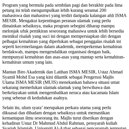
Program yang bermula pada sembilan pagi dan berakhir pada lima
petang ini telah mengumpulkan lebih kurang seramai 200
mahasiswa dan mahasiswi yang terdiri daripada kalangan ahli ISMA
MESIR. Mengakui kepentingan peranan ulamak yang perlu
dimainkan sebaiknya, maka program sebegini diharap mampu
melonjak ufuk pemikiran seseorang mahasiwa untuk lebih bersedia
memikul risalah yang suci ini dengan mempersiapkan diri dengan
pelbagai kemahiran yang diperlukan sebagai penggalas risalah ini
seperti kecemerlangan dalam akademik, memperkemas kemahiran
berdakwah, mampu mengendalikan organisasi dengan baik,
mempunyai kemahiran dan asas-asas yang mantap serta kemahiran-
kemahiran umum yang lain.
Mantan Biro Akademik dan Latihan ISMA MESIR, Ustaz Ahmad
Syamil Mohd Esa yang kini dilantik sebagai Pengerusi Majlis
Ulama ISMA MESIR (MUIS) menekankan bahawa situasi umat
sekarang memerlukan ulamak-ulamak yang berwibawa dan
berkelayakan untuk mengembalikan neraca atau kacamata Islam
yang sebenar di kedudukan asalnya.
Selain itu, ulum syara’ merupakan perkara utama yang perlu
dikuasai dan dihadam dengan sebaiknya untuk memastikan
kemantapan ilmu seseorang itu. Majlis turut diserikan dengan
kehadiran Ustaz Dr Mahmud Abdul Rahman, pensyarah kuliah
Syariah Islamiah, Universiti Al-Azhar sebagai penceramah jemputan