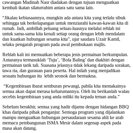
cawangan Madinah Nasr diadakan dengan tujuan menguatkan
kembali ikatan silaturrahim antara satu sama lain.
“Jikalau kebiasaannya, mungkin ada antara kita yang terlalu sibuk
sehingga tak berkelapangan untuk menziarahi kawan-kawan kita di
rumah. Jadi, ambillah peluang seluas-luasnya melalui rehlah ini
untuk sama-sama kita kenali setiap orang dengan lebih mendalam
dan kuatkan hubungan sesama kita”, ujar saudara Uzair Kamil,
selaku pengarah program pada awal pembukaan majlis.
Rehlah kali ini memuatkan beberapa jenis permainan berkumpulan.
Antaranya termasuklah
‘
Tuju’, ‘Bola Baling’ dan diakhiri dengan
permainan tarik tali
.
Suasana jelasnya tidak lekang daripada sorakan,
tawa ria, dan gurauan para peserta. Hal inilah yang menjadikan
sesuatu hubungan itu lebih seonok dan bermakna.
“Kegembiraan ibarat semburan pewangi, pabila kita memakainya
semua akan dapat merasa keharumannya. Oleh itu berikanlah walau
secebis kegembiraan yang anda miliki itu kepada teman anda.”
Sebelum berakhir, semua yang hadir dijamu dengan hidangan BBQ
khas daripada pihak penganjur. Semoga program yang dijalankan
mampu menguatkan hubungan persaudaraan sesama ahli ke arah
memacu pembangunan ISMA Mesir dalam segenap aspek pada
masa akan datang.