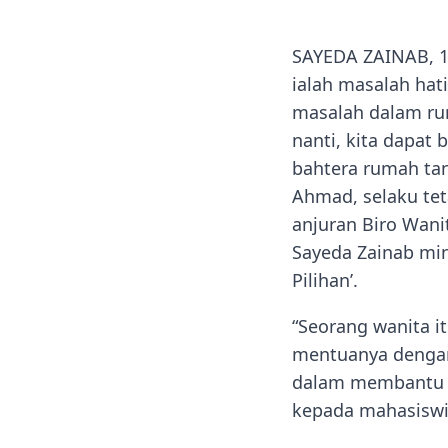
SAYEDA ZAINAB, 17
ialah masalah hat
masalah dalam rum
nanti, kita dapat 
bahtera rumah tan
Ahmad, selaku te
anjuran Biro Wani
Sayeda Zainab min
Pilihan’.
“Seorang wanita i
mentuanya dengan
dalam membantu m
kepada mahasiswi 