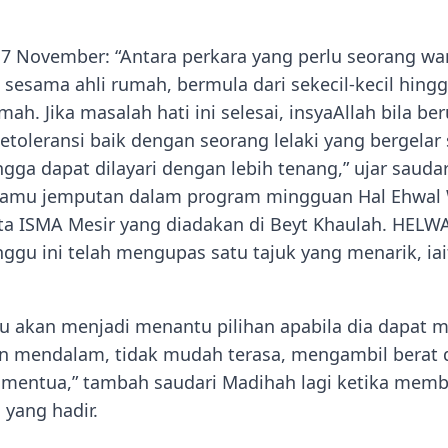
 November: “Antara perkara yang perlu seorang wan
i sesama ahli rumah, bermula dari sekecil-kecil hing
ah. Jika masalah hati ini selesai, insyaAllah bila b
betoleransi baik dengan seorang lelaki yang bergela
gga dapat dilayari dengan lebih tenang,” ujar saudar
tamu jemputan dalam program mingguan Hal Ehwal 
ta ISMA Mesir yang diadakan di Beyt Khaulah. HELW
ggu ini telah mengupas satu tajuk yang menarik, ia
tu akan menjadi menantu pilihan apabila dia dapat 
 mendalam, tidak mudah terasa, mengambil berat d
entua,” tambah saudari Madihah lagi ketika membe
yang hadir.