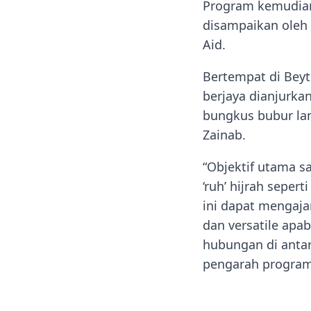
Program kemudian
disampaikan oleh 
Aid.
Bertempat di Beyt
berjaya dianjurka
bungkus bubur la
Zainab.
“Objektif utama s
‘ruh’ hijrah seper
ini dapat mengaj
dan versatile apa
hubungan di antar
pengarah program,