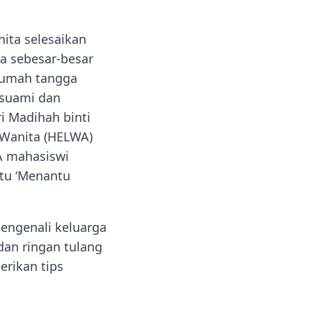
ita selesaikan
ga sebesar-besar
erumah tangga
r suami dan
i Madihah binti
Wanita (HELWA)
A mahasiswi
itu ‘Menantu
mengenali keluarga
an ringan tulang
rikan tips