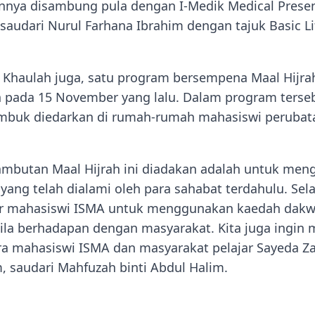
nya disambung pula dengan I-Medik Medical Presen
saudari Nurul Farhana Ibrahim dengan tajuk Basic Lif
 Khaulah juga, satu program bersempena Maal Hijra
n pada 15 November yang lalu. Dalam program terse
mbuk diedarkan di rumah-rumah mahasiswi perubata
ambutan Maal Hijrah ini diadakan adalah untuk me
ti yang telah dialami oleh para sahabat terdahulu. Sel
ar mahasiswi ISMA untuk menggunakan kaedah dakw
bila berhadapan dengan masyarakat. Kita juga ingin 
a mahasiswi ISMA dan masyarakat pelajar Sayeda Zai
 saudari Mahfuzah binti Abdul Halim.