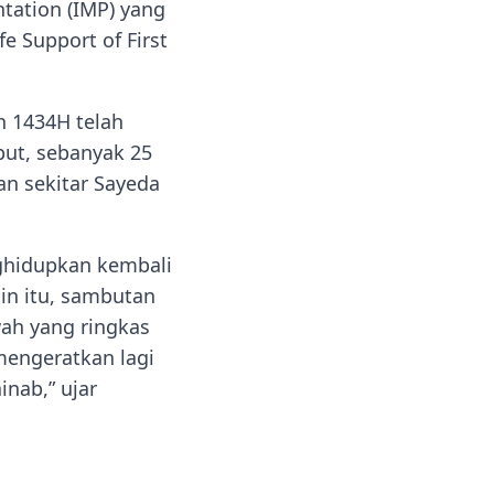
tation (IMP) yang
e Support of First
h 1434H telah
but, sebanyak 25
n sekitar Sayeda
nghidupkan kembali
ain itu, sambutan
ah yang ringkas
mengeratkan lagi
nab,” ujar